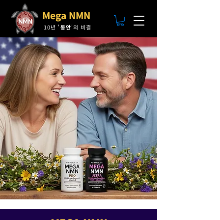
Mega NMN
10년 '
동안
'의 비결